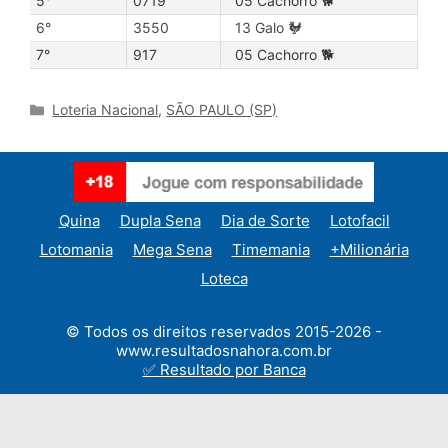
5°
0719
05 Cachorro 🐕
6°
3550
13 Galo 🐓
7°
917
05 Cachorro 🐕
Categories
Loteria Nacional
,
SÃO PAULO (SP)
Quina
Dupla Sena
Dia de Sorte
Lotofacil
Lotomania
Mega Sena
Timemania
+Milionária
Loteca
© Todos os direitos reservados 2015-2026 -
www.resultadosnahora.com.br
✅ Resultado por Banca