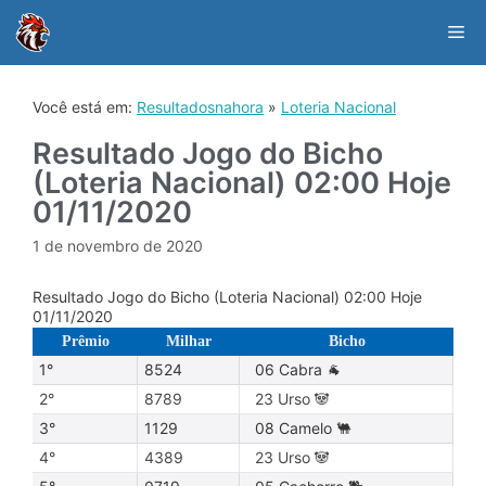
Skip
to
Me
content
Você está em:
Resultadosnahora
»
Loteria Nacional
Resultado Jogo do Bicho
(Loteria Nacional) 02:00 Hoje
01/11/2020
1 de novembro de 2020
Resultado Jogo do Bicho (Loteria Nacional) 02:00 Hoje
01/11/2020
Prêmio
Milhar
Bicho
1°
8524
06 Cabra 🐐
2°
8789
23 Urso 🐼
3°
1129
08 Camelo 🐫
4°
4389
23 Urso 🐼