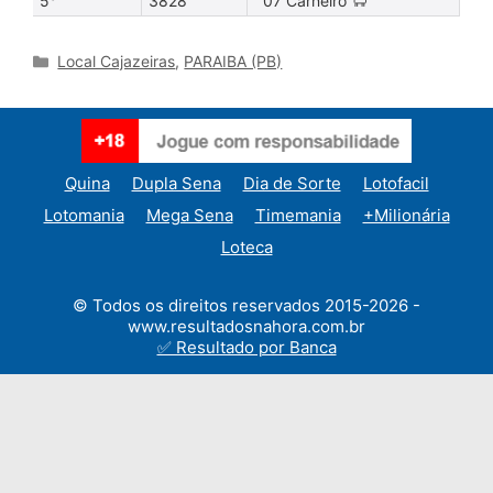
5°
3828
07 Carneiro 🐑
Categories
Local Cajazeiras
,
PARAIBA (PB)
Quina
Dupla Sena
Dia de Sorte
Lotofacil
Lotomania
Mega Sena
Timemania
+Milionária
Loteca
© Todos os direitos reservados 2015-2026 -
www.resultadosnahora.com.br
✅ Resultado por Banca