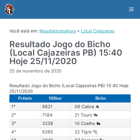
Skip
to
Me
content
Você está em:
Resultadosnahora
»
Local Cajazeiras
Resultado Jogo do Bicho
(Local Cajazeiras PB) 15:40
Hoje 25/11/2020
25 de novembro de 2020
Resultado Jogo do Bicho (Local Cajazeiras PB) 15:40 Hoje
25/11/2020
Prêmio
Milhar
Bicho
1°
6821
06 Cabra 🐐
2°
7184
21 Touro 🐂
3°
3238
10 Coelho 🐇
4°
6285
22 Tigre 🐅