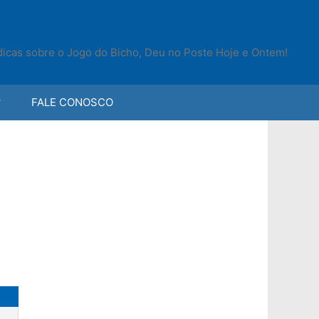
 dicas sobre o Jogo do Bicho, Deu no Poste Hoje e Ontem!
FALE CONOSCO