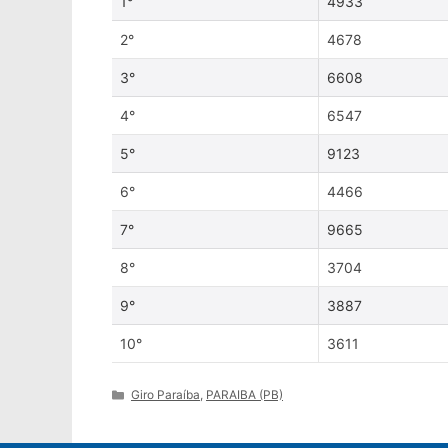
1°
4933
2°
4678
3°
6608
4°
6547
5°
9123
6°
4466
7°
9665
8°
3704
9°
3887
10°
3611
Categories
Giro Paraíba
,
PARAIBA (PB)