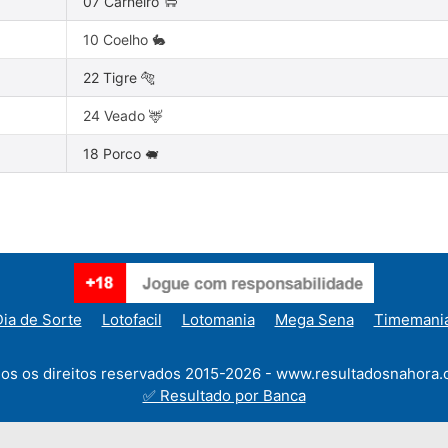
07 Carneiro 🐑
10 Coelho 🐇
22 Tigre 🐅
24 Veado 🦌
18 Porco 🐖
ia de Sorte
Lotofacil
Lotomania
Mega Sena
Timemani
os os direitos reservados 2015-2026 - www.resultadosnahora.
✅ Resultado por Banca