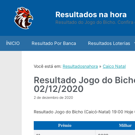
Skip
to
Resultados na hora
content
Resultado do Jogo do Bicho. Confira 
ÍNICIO
Resultado Por Banca
Resultados Loterias
Você está em:
Resultadosnahora
»
Caico Natal
Resultado Jogo do Bich
02/12/2020
2 de dezembro de 2020
Resultado Jogo do Bicho (Caicó-Natal) 19:00 Hoje
Prêmio
Milhar