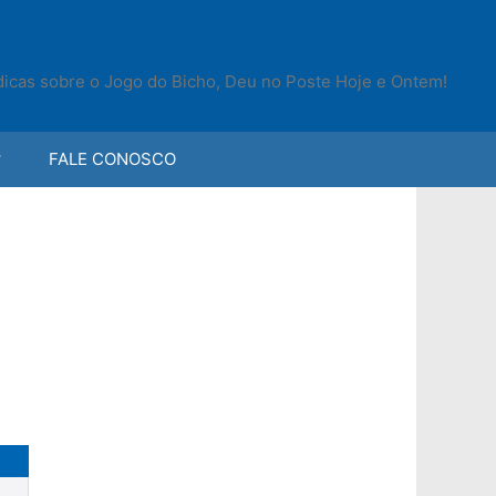
 dicas sobre o Jogo do Bicho, Deu no Poste Hoje e Ontem!
FALE CONOSCO