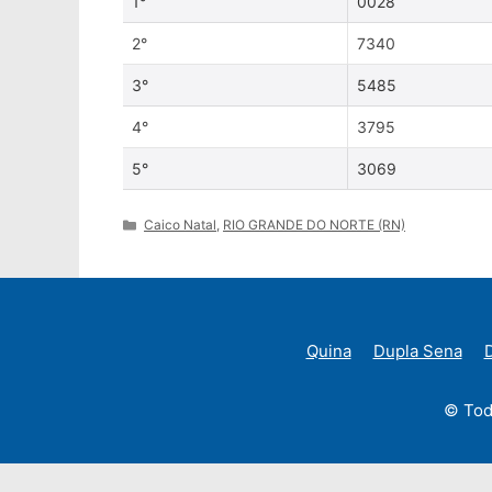
1°
0028
2°
7340
3°
5485
4°
3795
5°
3069
Categories
Caico Natal
,
RIO GRANDE DO NORTE (RN)
Quina
Dupla Sena
D
© Tod