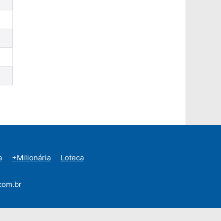
a
+Milionária
Loteca
com.br