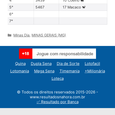
4°
3439
10 Coelho 🐇
5°
5467
17 Macaco 🐒
6°
7°
Categories
Minas Dia
,
MINAS GERAIS (MG)
Quina
Dupla Sena
Dia de Sorte
Lotofacil
Lotomania
Mega Sena
Timemania
+Milionária
Loteca
© Todos os direitos reservados 2015-2026 -
www.resultadosnahora.com.br
✅ Resultado por Banca