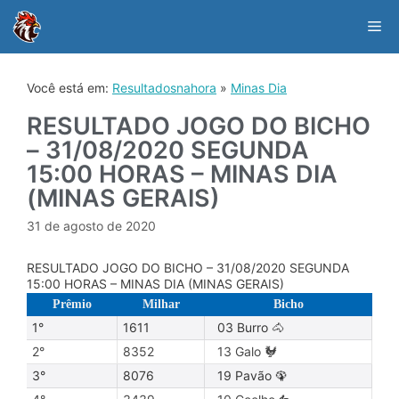
Skip
to
Me
content
Você está em:
Resultadosnahora
»
Minas Dia
RESULTADO JOGO DO BICHO
– 31/08/2020 SEGUNDA
15:00 HORAS – MINAS DIA
(MINAS GERAIS)
31 de agosto de 2020
RESULTADO JOGO DO BICHO – 31/08/2020 SEGUNDA
15:00 HORAS – MINAS DIA (MINAS GERAIS)
Prêmio
Milhar
Bicho
1°
1611
03 Burro 🐴
2°
8352
13 Galo 🐓
3°
8076
19 Pavão 🦚