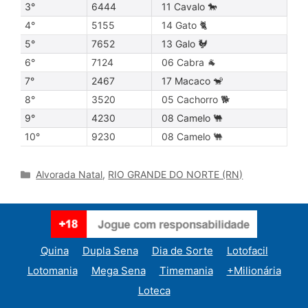
3°
6444
11 Cavalo 🐎
4°
5155
14 Gato 🐈
5°
7652
13 Galo 🐓
6°
7124
06 Cabra 🐐
7°
2467
17 Macaco 🐒
8°
3520
05 Cachorro 🐕
9°
4230
08 Camelo 🐫
10°
9230
08 Camelo 🐫
Categories
Alvorada Natal
,
RIO GRANDE DO NORTE (RN)
Quina
Dupla Sena
Dia de Sorte
Lotofacil
Lotomania
Mega Sena
Timemania
+Milionária
Loteca