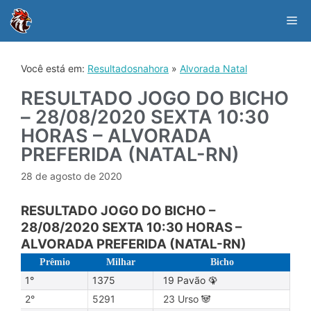
Skip
to
Me
content
Você está em:
Resultadosnahora
»
Alvorada Natal
RESULTADO JOGO DO BICHO
– 28/08/2020 SEXTA 10:30
HORAS – ALVORADA
PREFERIDA (NATAL-RN)
28 de agosto de 2020
RESULTADO JOGO DO BICHO –
28/08/2020 SEXTA 10:30 HORAS –
ALVORADA PREFERIDA (NATAL-RN)
Prêmio
Milhar
Bicho
1°
1375
19 Pavão 🦚
2°
5291
23 Urso 🐼