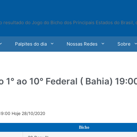
o resultado do Jogo do Bicho dos Principais Estados do Brasil,
Palpites do dia
Nossas Redes
Sobre
 1° ao 10° Federal ( Bahia) 19:0
 19:00 Hoje 28/10/2020
Bicho