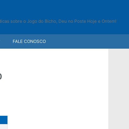
 dicas sobre o Jogo do Bicho, Deu no Poste Hoje e Ontem!
FALE CONOSCO
0