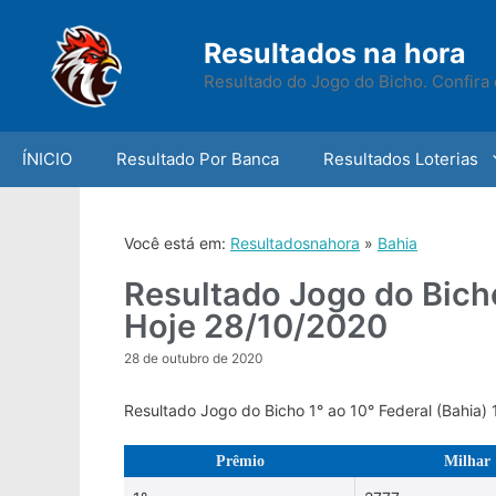
Skip
to
Resultados na hora
content
Resultado do Jogo do Bicho. Confira 
ÍNICIO
Resultado Por Banca
Resultados Loterias
Você está em:
Resultadosnahora
»
Bahia
Resultado Jogo do Bicho
Hoje 28/10/2020
28 de outubro de 2020
Resultado Jogo do Bicho 1° ao 10° Federal (Bahia)
Prêmio
Milhar