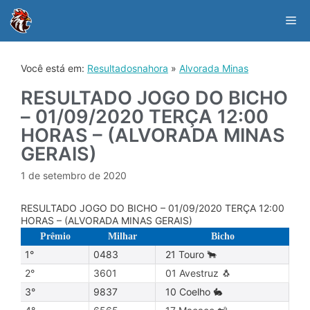
Skip
to
Me
content
Você está em:
Resultadosnahora
»
Alvorada Minas
RESULTADO JOGO DO BICHO
– 01/09/2020 TERÇA 12:00
HORAS – (ALVORADA MINAS
GERAIS)
1 de setembro de 2020
RESULTADO JOGO DO BICHO – 01/09/2020 TERÇA 12:00
HORAS – (ALVORADA MINAS GERAIS)
Prêmio
Milhar
Bicho
1°
0483
21 Touro 🐂
2°
3601
01 Avestruz 🐧
3°
9837
10 Coelho 🐇