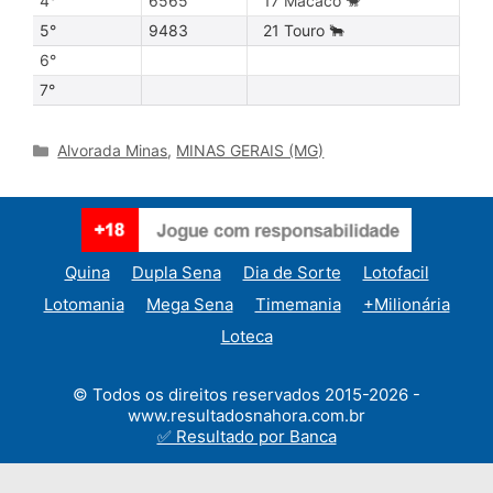
4°
6565
17 Macaco 🐒
5°
9483
21 Touro 🐂
6°
7°
Categories
Alvorada Minas
,
MINAS GERAIS (MG)
Quina
Dupla Sena
Dia de Sorte
Lotofacil
Lotomania
Mega Sena
Timemania
+Milionária
Loteca
© Todos os direitos reservados 2015-2026 -
www.resultadosnahora.com.br
✅ Resultado por Banca