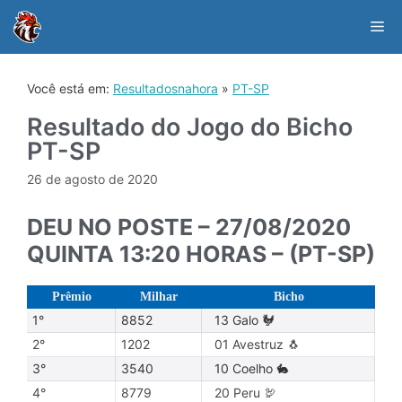
Skip
to
Me
content
Você está em:
Resultadosnahora
»
PT-SP
Resultado do Jogo do Bicho
PT-SP
26 de agosto de 2020
DEU NO POSTE – 27/08/2020
QUINTA 13:20 HORAS – (PT-SP)
Prêmio
Milhar
Bicho
1°
8852
13 Galo 🐓
2°
1202
01 Avestruz 🐧
3°
3540
10 Coelho 🐇
4°
8779
20 Peru 🦃