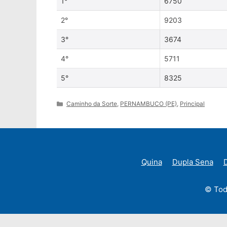
1°
6750
2°
9203
3°
3674
4°
5711
5°
8325
Categories
Caminho da Sorte
,
PERNAMBUCO (PE)
,
Principal
Quina
Dupla Sena
D
© Tod