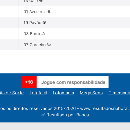
13 Galo 🐓
01 Avestruz 🐧
19 Pavão 🦚
03 Burro 🐴
07 Carneiro 🐑
ia de Sorte
Lotofacil
Lotomania
Mega Sena
Timemani
os os direitos reservados 2015-2026 - www.resultadosnahora.
✅ Resultado por Banca