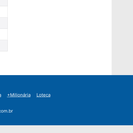
a
+Milionária
Loteca
com.br