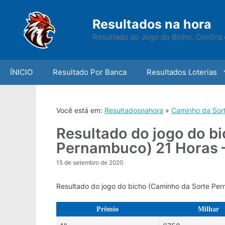
Skip
to
Resultados na hora
content
Resultado do Jogo do Bicho. Confira 
ÍNICIO
Resultado Por Banca
Resultados Loterias
Você está em:
Resultadosnahora
»
Caminho da Sor
Resultado do jogo do b
Pernambuco) 21 Horas 
15 de setembro de 2020
Resultado do jogo do bicho (Caminho da Sorte Pe
Prêmio
Milhar