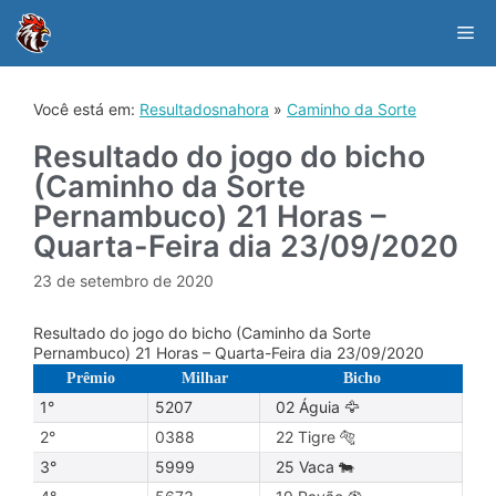
Skip
to
Me
content
Você está em:
Resultadosnahora
»
Caminho da Sorte
Resultado do jogo do bicho
(Caminho da Sorte
Pernambuco) 21 Horas –
Quarta-Feira dia 23/09/2020
23 de setembro de 2020
Resultado do jogo do bicho (Caminho da Sorte
Pernambuco) 21 Horas – Quarta-Feira dia 23/09/2020
Prêmio
Milhar
Bicho
1°
5207
02 Águia 🦅
2°
0388
22 Tigre 🐅
3°
5999
25 Vaca 🐄