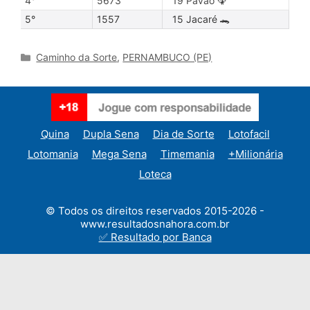
4°
5673
19 Pavão 🦚
5°
1557
15 Jacaré 🐊
Categories
Caminho da Sorte
,
PERNAMBUCO (PE)
Quina
Dupla Sena
Dia de Sorte
Lotofacil
Lotomania
Mega Sena
Timemania
+Milionária
Loteca
© Todos os direitos reservados 2015-2026 -
www.resultadosnahora.com.br
✅ Resultado por Banca