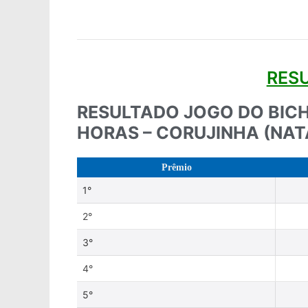
RES
RESULTADO JOGO DO BICH
HORAS – CORUJINHA (NAT
Prêmio
1°
2°
3°
4°
5°