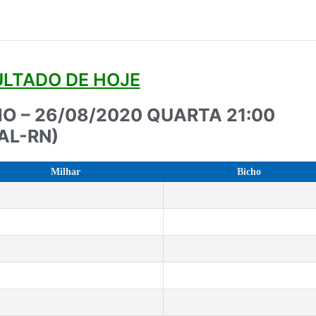
ULTADO DE HOJE
O – 26/08/2020 QUARTA 21:00
AL-RN)
Milhar
Bicho