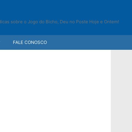
 dicas sobre o Jogo do Bicho, Deu no Poste Hoje e Ontem!
FALE CONOSCO