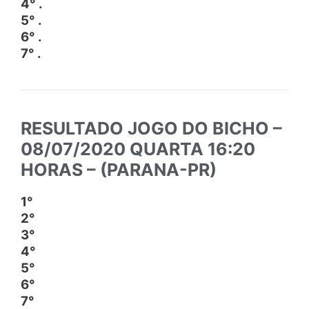
4° .
5° .
6° .
7° .
RESULTADO JOGO DO BICHO –
08/07/2020 QUARTA 16:20
HORAS – (PARANA-PR)
1°
2°
3°
4°
5°
6°
7°