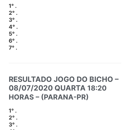
1° .
2° .
3° .
4° .
5° .
6° .
7° .
RESULTADO JOGO DO BICHO –
08/07/2020 QUARTA
18:20
HORAS – (PARANA-PR)
1° .
2° .
3° .