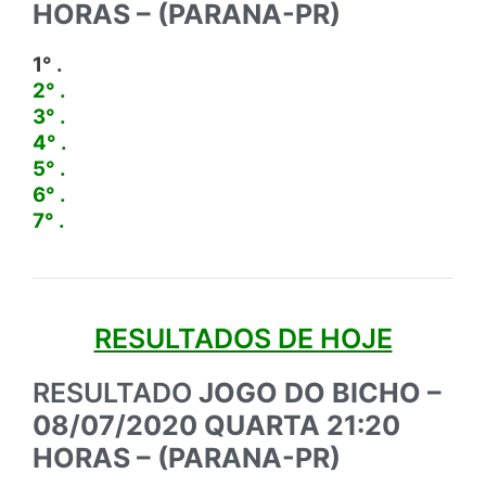
HORAS – (PARANA-PR)
1° .
2° .
3° .
4° .
5° .
6° .
7° .
RESULTADOS DE HOJE
RESULTADO
JOGO DO BICHO –
08/07/2020 QUARTA 21
:20
HORAS – (PARANA-PR)