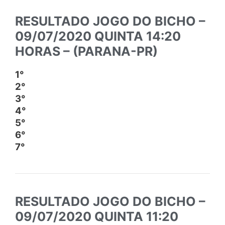
RESULTADO JOGO DO BICHO –
09/07/2020 QUINTA 14:20
HORAS – (PARANA-PR)
1°
2°
3°
4°
5°
6°
7°
RESULTADO JOGO DO BICHO –
09/07/2020 QUINTA 11:20