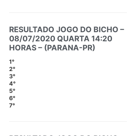
RESULTADO JOGO DO BICHO –
08/07/2020 QUARTA 14:20
HORAS – (PARANA-PR)
1°
2°
3°
4°
5°
6°
7°