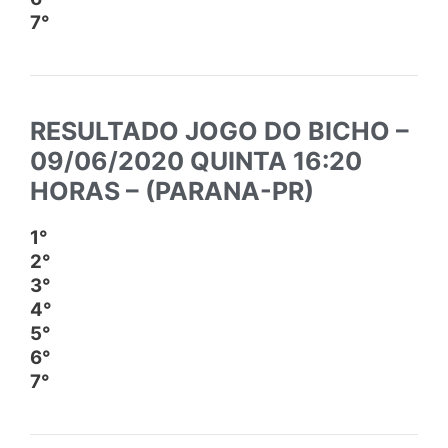
7°
RESULTADO JOGO DO BICHO –
09/06/2020 QUINTA 16:20
HORAS – (PARANA-PR)
1°
2°
3°
4°
5°
6°
7°