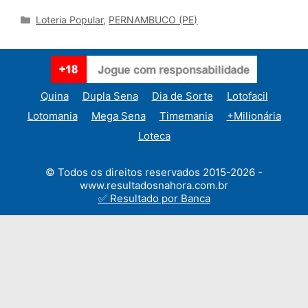
Categories
Loteria Popular
,
PERNAMBUCO (PE)
Quina
Dupla Sena
Dia de Sorte
Lotofacil
Lotomania
Mega Sena
Timemania
+Milionária
Loteca
© Todos os direitos reservados 2015-2026 -
www.resultadosnahora.com.br
✅ Resultado por Banca