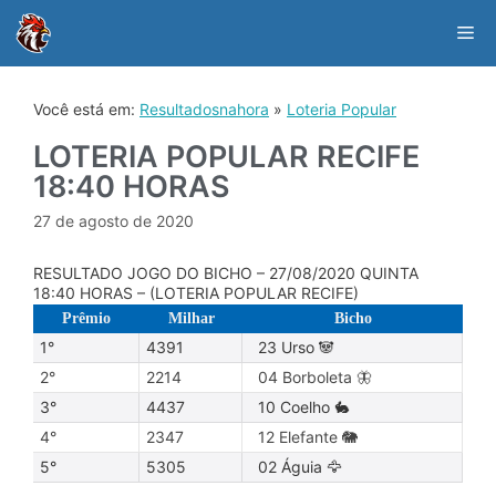
Skip
to
Me
content
Você está em:
Resultadosnahora
»
Loteria Popular
LOTERIA POPULAR RECIFE
18:40 HORAS
27 de agosto de 2020
RESULTADO JOGO DO BICHO – 27/08/2020 QUINTA
18:40 HORAS – (LOTERIA POPULAR RECIFE)
Prêmio
Milhar
Bicho
1°
4391
23 Urso 🐼
2°
2214
04 Borboleta 🦋
3°
4437
10 Coelho 🐇
4°
2347
12 Elefante 🐘
5°
5305
02 Águia 🦅