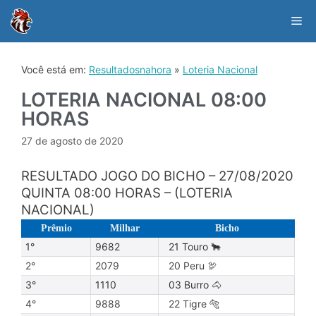
Skip
to
Me
content
Você está em:
Resultadosnahora
»
Loteria Nacional
LOTERIA NACIONAL 08:00
HORAS
27 de agosto de 2020
RESULTADO JOGO DO BICHO – 27/08/2020
QUINTA 08:00 HORAS – (LOTERIA
NACIONAL)
Prêmio
Milhar
Bicho
1°
9682
21 Touro 🐂
2°
2079
20 Peru 🦃
3°
1110
03 Burro 🐴
4°
9888
22 Tigre 🐅