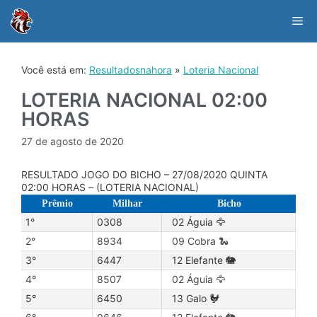
Skip
to
Me
content
Você está em:
Resultadosnahora
»
Loteria Nacional
LOTERIA NACIONAL 02:00
HORAS
27 de agosto de 2020
RESULTADO JOGO DO BICHO – 27/08/2020 QUINTA
02:00 HORAS – (LOTERIA NACIONAL)
Prêmio
Milhar
Bicho
1°
0308
02 Águia 🦅
2°
8934
09 Cobra 🐍
3°
6447
12 Elefante 🐘
4°
8507
02 Águia 🦅
5°
6450
13 Galo 🐓