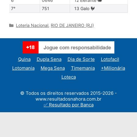
6°
0646
12 Elefante 🐘
7°
751
13 Galo 🐓
Categories
Loteria Nacional
,
RIO DE JANEIRO (RJ)
Quina
Dupla Sena
Dia de Sorte
Lotofacil
Lotomania
Mega Sena
Timemania
+Milionária
Loteca
© Todos os direitos reservados 2015-2026 -
www.resultadosnahora.com.br
✅ Resultado por Banca