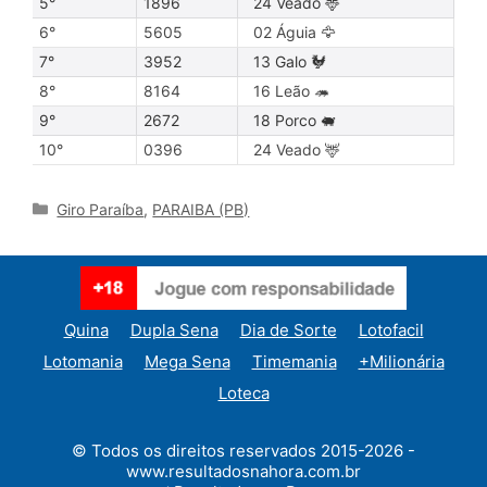
5°
1896
24 Veado 🦌
6°
5605
02 Águia 🦅
7°
3952
13 Galo 🐓
8°
8164
16 Leão 🦔
9°
2672
18 Porco 🐖
10°
0396
24 Veado 🦌
Categories
Giro Paraíba
,
PARAIBA (PB)
Quina
Dupla Sena
Dia de Sorte
Lotofacil
Lotomania
Mega Sena
Timemania
+Milionária
Loteca
© Todos os direitos reservados 2015-2026 -
www.resultadosnahora.com.br