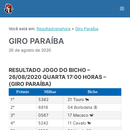
Skip
to
Me
content
Você está em:
Resultadosnahora
»
Giro Paraíba
GIRO PARAÍBA
26 de agosto de 2020
RESULTADO JOGO DO BICHO –
26/08/2020 QUARTA 17:00 HORAS –
(GIRO PARAÍBA)
Prêmio
Milhar
Bicho
1°
5382
21 Touro 🐂
2°
6916
04 Borboleta 🦋
3°
0567
17 Macaco 🐒
4°
5242
11 Cavalo 🐎