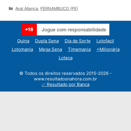
Categories
Aval Aliança
,
PERNAMBUCO (PE)
Quina
Dupla Sena
Dia de Sorte
Lotofacil
Lotomania
Mega Sena
Timemania
+Milionária
Loteca
© Todos os direitos reservados 2015-2026 -
www.resultadosnahora.com.br
✅ Resultado por Banca