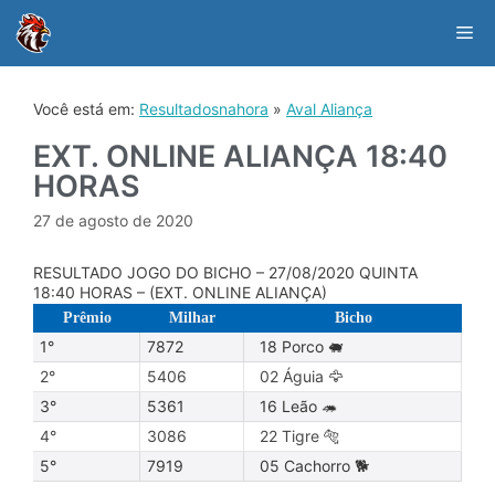
Skip
to
Me
content
Você está em:
Resultadosnahora
»
Aval Aliança
EXT. ONLINE ALIANÇA 18:40
HORAS
27 de agosto de 2020
RESULTADO JOGO DO BICHO – 27/08/2020 QUINTA
18:40 HORAS – (EXT. ONLINE ALIANÇA)
Prêmio
Milhar
Bicho
1°
7872
18 Porco 🐖
2°
5406
02 Águia 🦅
3°
5361
16 Leão 🦔
4°
3086
22 Tigre 🐅
5°
7919
05 Cachorro 🐕