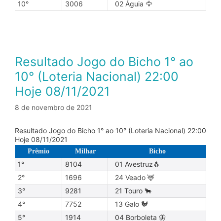
10°
3006
02 Águia 🦅
Resultado Jogo do Bicho 1° ao
10° (Loteria Nacional) 22:00
Hoje 08/11/2021
8 de novembro de 2021
Resultado Jogo do Bicho 1° ao 10° (Loteria Nacional) 22:00
Hoje 08/11/2021
Prêmio
Milhar
Bicho
1°
8104
01 Avestruz🐧
2°
1696
24 Veado 🦌
3°
9281
21 Touro 🐂
4°
7752
13 Galo 🐓
5°
1914
04 Borboleta 🦋