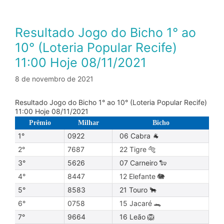
Resultado Jogo do Bicho 1° ao
10° (Loteria Popular Recife)
11:00 Hoje 08/11/2021
8 de novembro de 2021
Resultado Jogo do Bicho 1° ao 10° (Loteria Popular Recife)
11:00 Hoje 08/11/2021
Prêmio
Milhar
Bicho
1°
0922
06 Cabra 🐐
2°
7687
22 Tigre 🐅
3°
5626
07 Carneiro 🐑
4°
8447
12 Elefante 🐘
5°
8583
21 Touro 🐂
6°
0758
15 Jacaré 🐊
7°
9664
16 Leão 🦁