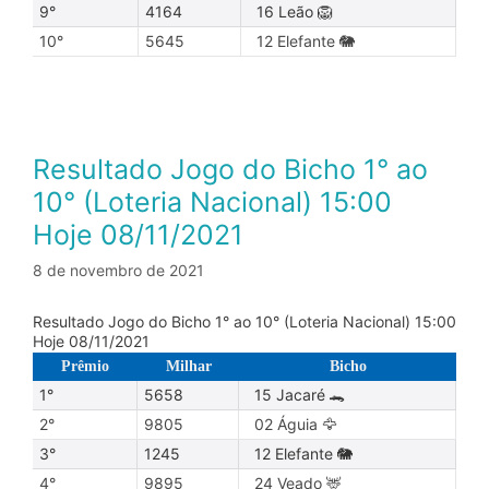
9°
4164
16 Leão 🦁
10°
5645
12 Elefante 🐘
Resultado Jogo do Bicho 1° ao
10° (Loteria Nacional) 15:00
Hoje 08/11/2021
8 de novembro de 2021
Resultado Jogo do Bicho 1° ao 10° (Loteria Nacional) 15:00
Hoje 08/11/2021
Prêmio
Milhar
Bicho
1°
5658
15 Jacaré 🐊
2°
9805
02 Águia 🦅
3°
1245
12 Elefante 🐘
4°
9895
24 Veado 🦌