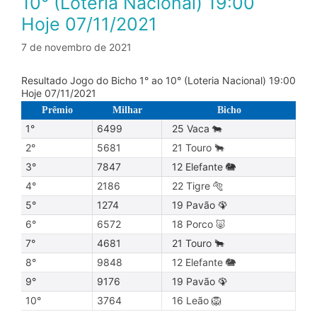
10° (Loteria Nacional) 19:00
Hoje 07/11/2021
7 de novembro de 2021
Resultado Jogo do Bicho 1° ao 10° (Loteria Nacional) 19:00
Hoje 07/11/2021
Prêmio
Milhar
Bicho
1°
6499
25 Vaca 🐄
2°
5681
21 Touro 🐂
3°
7847
12 Elefante 🐘
4°
2186
22 Tigre 🐅
5°
1274
19 Pavão 🦚
6°
6572
18 Porco 🐷
7°
4681
21 Touro 🐂
8°
9848
12 Elefante 🐘
9°
9176
19 Pavão 🦚
10°
3764
16 Leão 🦁