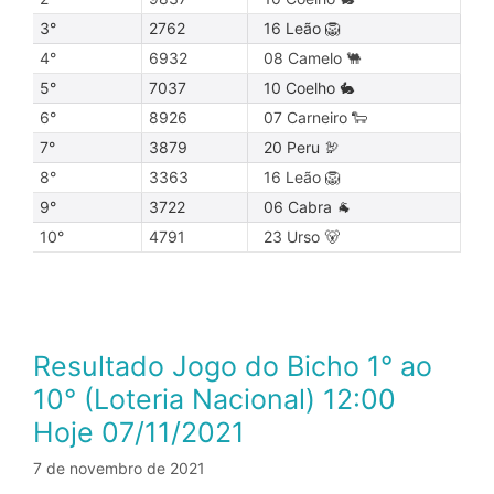
3°
2762
16 Leão 🦁
4°
6932
08 Camelo 🐫
5°
7037
10 Coelho 🐇
6°
8926
07 Carneiro 🐑
7°
3879
20 Peru 🦃
8°
3363
16 Leão 🦁
9°
3722
06 Cabra 🐐
10°
4791
23 Urso 🐻
Resultado Jogo do Bicho 1° ao
10° (Loteria Nacional) 12:00
Hoje 07/11/2021
7 de novembro de 2021