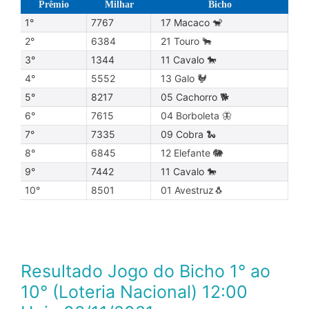
Prêmio
Milhar
Bicho
1°
7767
17 Macaco 🐒
2°
6384
21 Touro 🐂
3°
1344
11 Cavalo 🐎
4°
5552
13 Galo 🐓
5°
8217
05 Cachorro 🐕
6°
7615
04 Borboleta 🦋
7°
7335
09 Cobra 🐍
8°
6845
12 Elefante 🐘
9°
7442
11 Cavalo 🐎
10°
8501
01 Avestruz🐧
Resultado Jogo do Bicho 1° ao
10° (Loteria Nacional) 12:00