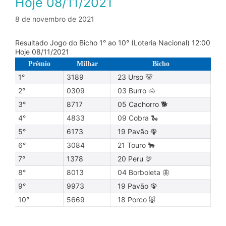
Hoje 08/11/2021
8 de novembro de 2021
Resultado Jogo do Bicho 1° ao 10° (Loteria Nacional) 12:00
Hoje 08/11/2021
Prêmio
Milhar
Bicho
1°
3189
23 Urso 🐻
2°
0309
03 Burro 🐴
3°
8717
05 Cachorro 🐕
4°
4833
09 Cobra 🐍
5°
6173
19 Pavão 🦚
6°
3084
21 Touro 🐂
7°
1378
20 Peru 🦃
8°
8013
04 Borboleta 🦋
9°
9973
19 Pavão 🦚
10°
5669
18 Porco 🐷