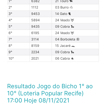
1°
6382
21 Touro 🐂
2°
1112
03 Burro 🐴
3°
9453
14 Gato 🐈
4°
5894
24 Veado 🦌
5°
9435
09 Cobra 🐍
6°
6195
24 Veado 🦌
7°
3114
04 Borboleta 🦋
8°
8159
15 Jacaré 🐊
9°
2234
09 Cobra 🐍
10°
2021
06 Cabra 🐐
Resultado Jogo do Bicho 1° ao
10° (Loteria Popular Recife)
17:00 Hoje 08/11/2021