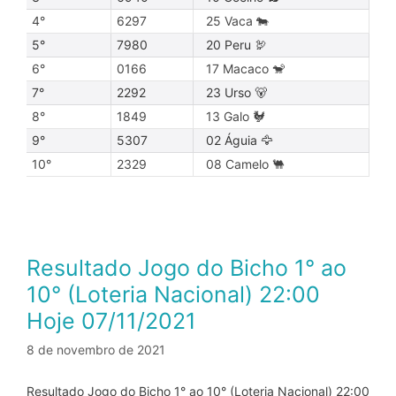
4°
6297
25 Vaca 🐄
5°
7980
20 Peru 🦃
6°
0166
17 Macaco 🐒
7°
2292
23 Urso 🐻
8°
1849
13 Galo 🐓
9°
5307
02 Águia 🦅
10°
2329
08 Camelo 🐫
Resultado Jogo do Bicho 1° ao
10° (Loteria Nacional) 22:00
Hoje 07/11/2021
8 de novembro de 2021
Resultado Jogo do Bicho 1° ao 10° (Loteria Nacional) 22:00