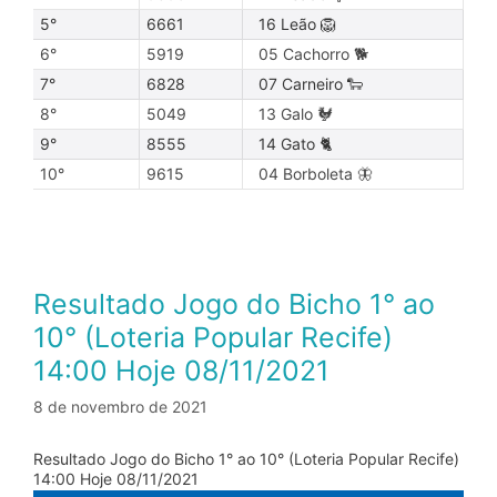
5°
6661
16 Leão 🦁
6°
5919
05 Cachorro 🐕
7°
6828
07 Carneiro 🐑
8°
5049
13 Galo 🐓
9°
8555
14 Gato 🐈
10°
9615
04 Borboleta 🦋
Resultado Jogo do Bicho 1° ao
10° (Loteria Popular Recife)
14:00 Hoje 08/11/2021
8 de novembro de 2021
Resultado Jogo do Bicho 1° ao 10° (Loteria Popular Recife)
14:00 Hoje 08/11/2021