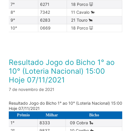
7°
6271
18 Porco 🐷
8°
7342
11 Cavalo 🐎
9°
6283
21 Touro 🐂
10°
0669
18 Porco 🐷
Resultado Jogo do Bicho 1° ao
10° (Loteria Nacional) 15:00
Hoje 07/11/2021
7 de novembro de 2021
Resultado Jogo do Bicho 1° ao 10° (Loteria Nacional) 15:00
Hoje 07/11/2021
Prêmio
Milhar
Bicho
1°
8333
09 Cobra 🐍
2°
9837
10 Coelho 🐇