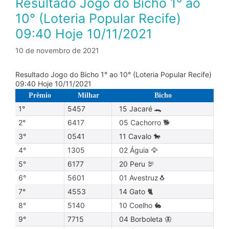
Resultado Jogo do Bicho 1° ao
10° (Loteria Popular Recife)
09:40 Hoje 10/11/2021
10 de novembro de 2021
Resultado Jogo do Bicho 1° ao 10° (Loteria Popular Recife)
09:40 Hoje 10/11/2021
Prêmio
Milhar
Bicho
1°
5457
15 Jacaré 🐊
2°
6417
05 Cachorro 🐕
3°
0541
11 Cavalo 🐎
4°
1305
02 Águia 🦅
5°
6177
20 Peru 🦃
6°
5601
01 Avestruz🐧
7°
4553
14 Gato 🐈
8°
5140
10 Coelho 🐇
9°
7715
04 Borboleta 🦋