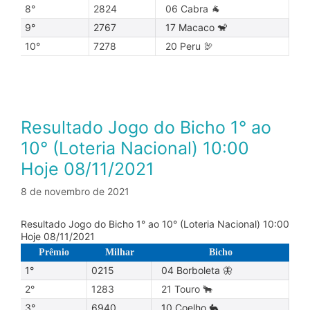
8°
2824
06 Cabra 🐐
9°
2767
17 Macaco 🐒
10°
7278
20 Peru 🦃
Resultado Jogo do Bicho 1° ao
10° (Loteria Nacional) 10:00
Hoje 08/11/2021
8 de novembro de 2021
Resultado Jogo do Bicho 1° ao 10° (Loteria Nacional) 10:00
Hoje 08/11/2021
Prêmio
Milhar
Bicho
1°
0215
04 Borboleta 🦋
2°
1283
21 Touro 🐂
3°
6940
10 Coelho 🐇