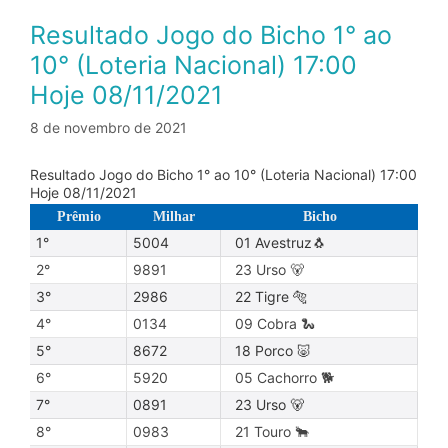
Resultado Jogo do Bicho 1° ao
10° (Loteria Nacional) 17:00
Hoje 08/11/2021
8 de novembro de 2021
Resultado Jogo do Bicho 1° ao 10° (Loteria Nacional) 17:00
Hoje 08/11/2021
Prêmio
Milhar
Bicho
1°
5004
01 Avestruz🐧
2°
9891
23 Urso 🐻
3°
2986
22 Tigre 🐅
4°
0134
09 Cobra 🐍
5°
8672
18 Porco 🐷
6°
5920
05 Cachorro 🐕
7°
0891
23 Urso 🐻
8°
0983
21 Touro 🐂