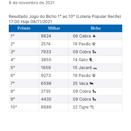
8 de novembro de 2021
Resultado Jogo do Bicho 1° ao 10° (Loteria Popular Recife)
17:00 Hoje 08/11/2021
Prêmio
Milhar
Bicho
1°
9624
06 Cabra 🐐
2°
2574
19 Pavão 🦚
3°
7933
09 Cobra 🐍
4°
3855
14 Gato 🐈
5°
1659
15 Jacaré 🐊
6°
9273
19 Pavão 🦚
7°
6598
25 Vaca 🐄
8°
2735
09 Cobra 🐍
9°
4435
09 Cobra 🐍
10°
8686
22 Tigre 🐅