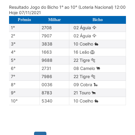
Resultado Jogo do Bicho 1° ao 10° (Loteria Nacional) 12:00
Hoje 07/11/2021
Prêmio
Milhar
Bicho
1°
2708
02 Águia 🦅
2°
7907
02 Águia 🦅
3°
3838
10 Coelho 🐇
4°
1663
16 Leão 🦁
5°
9688
22 Tigre 🐅
6°
2731
08 Camelo 🐫
7°
7986
22 Tigre 🐅
8°
0036
09 Cobra 🐍
9°
8783
21 Touro 🐂
10°
5340
10 Coelho 🐇
Post