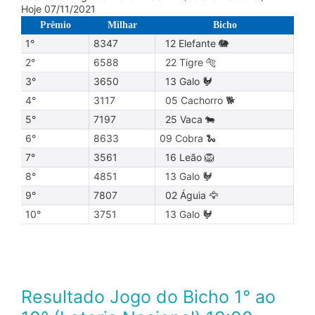
Hoje 07/11/2021
Prêmio
Milhar
Bicho
1°
8347
12 Elefante 🐘
2°
6588
22 Tigre 🐅
3°
3650
13 Galo 🐓
4°
3117
05 Cachorro 🐕
5°
7197
25 Vaca 🐄
6°
8633
09 Cobra 🐍
7°
3561
16 Leão 🦁
8°
4851
13 Galo 🐓
9°
7807
02 Águia 🦅
10°
3751
13 Galo 🐓
Resultado Jogo do Bicho 1° ao