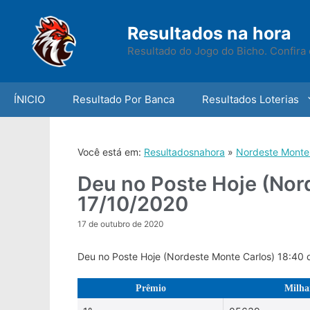
Skip
to
Resultados na hora
content
Resultado do Jogo do Bicho. Confira 
ÍNICIO
Resultado Por Banca
Resultados Loterias
Você está em:
Resultadosnahora
»
Nordeste Monte
Deu no Poste Hoje (Nor
17/10/2020
17 de outubro de 2020
Deu no Poste Hoje (Nordeste Monte Carlos) 18:40 
Prêmio
Milha