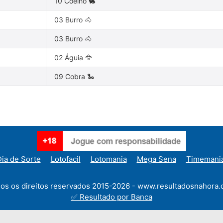
10 Coelho 🐇
03 Burro 🐴
03 Burro 🐴
02 Águia 🦅
09 Cobra 🐍
ia de Sorte
Lotofacil
Lotomania
Mega Sena
Timemani
os os direitos reservados 2015-2026 - www.resultadosnahora.
✅ Resultado por Banca