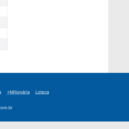
a
+Milionária
Loteca
com.br