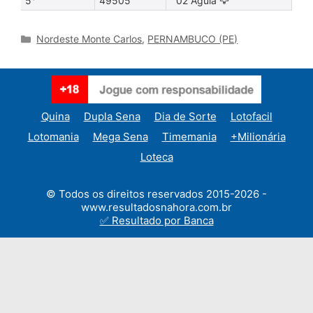
5°
49505
02 Águia 🦅
Categories
Nordeste Monte Carlos
,
PERNAMBUCO (PE)
Quina
Dupla Sena
Dia de Sorte
Lotofacil
Lotomania
Mega Sena
Timemania
+Milionária
Loteca
© Todos os direitos reservados 2015-2026 -
www.resultadosnahora.com.br
✅ Resultado por Banca