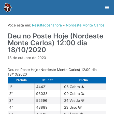
Skip
to
Me
content
Você está em:
Resultadosnahora
»
Nordeste Monte Carlos
Deu no Poste Hoje (Nordeste
Monte Carlos) 12:00 dia
18/10/2020
18 de outubro de 2020
Deu no Poste Hoje (Nordeste Monte Carlos) 12:00 dia
18/10/2020
Prêmio
Milhar
Bicho
1°
44421
06 Cabra 🐐
2°
96033
09 Cobra 🐍
3°
52696
24 Veado 🦌
4°
43889
23 Urso 🐼