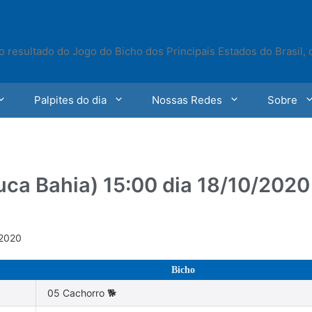
o resultado do Jogo do Bicho dos Principais Estados do Brasil,
Palpites do dia
Nossas Redes
Sobre
uca Bahia) 15:00 dia 18/10/2020
/2020
Bicho
05 Cachorro 🐕