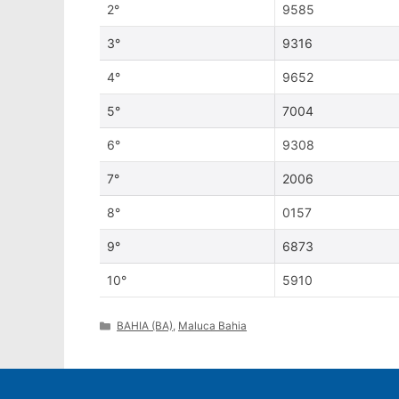
2°
9585
3°
9316
4°
9652
5°
7004
6°
9308
7°
2006
8°
0157
9°
6873
10°
5910
Categories
BAHIA (BA)
,
Maluca Bahia