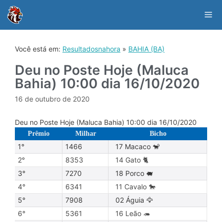
Skip
to
Me
content
Você está em:
Resultadosnahora
»
BAHIA (BA)
Deu no Poste Hoje (Maluca
Bahia) 10:00 dia 16/10/2020
16 de outubro de 2020
Deu no Poste Hoje (Maluca Bahia) 10:00 dia 16/10/2020
Prêmio
Milhar
Bicho
1°
1466
17 Macaco 🐒
2°
8353
14 Gato 🐈
3°
7270
18 Porco 🐖
4°
6341
11 Cavalo 🐎
5°
7908
02 Águia 🦅
6°
5361
16 Leão 🦔