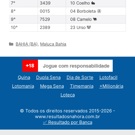
7°
3439
10 Coelho 🐇
8°
0015
04 Borboleta 🦋
9°
7529
08 Camelo 🐫
10°
2389
23 Urso 🐼
Categories
BAHIA (BA)
,
Maluca Bahia
Quina
Dupla Sena
Dia de Sorte
Lotofacil
Lotomania
Mega Sena
Timemania
+Milionária
Loteca
© Todos os direitos reservados 2015-2026 -
www.resultadosnahora.com.br
✅ Resultado por Banca