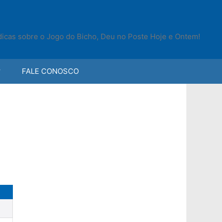
 dicas sobre o Jogo do Bicho, Deu no Poste Hoje e Ontem!
FALE CONOSCO