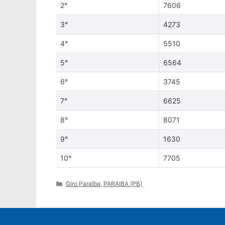
2°
7606
3°
4273
4°
5510
5°
6564
6°
3745
7°
6625
8°
8071
9°
1630
10°
7705
Categories
Giro Paraíba
,
PARAIBA (PB)