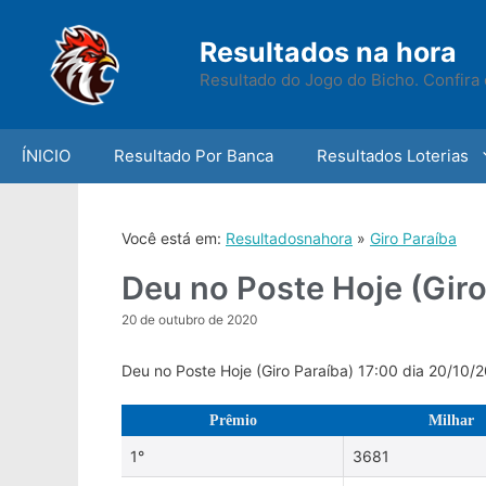
Skip
to
Resultados na hora
content
Resultado do Jogo do Bicho. Confira 
ÍNICIO
Resultado Por Banca
Resultados Loterias
Você está em:
Resultadosnahora
»
Giro Paraíba
Deu no Poste Hoje (Giro
20 de outubro de 2020
Deu no Poste Hoje (Giro Paraíba) 17:00 dia 20/10/
Prêmio
Milhar
1°
3681