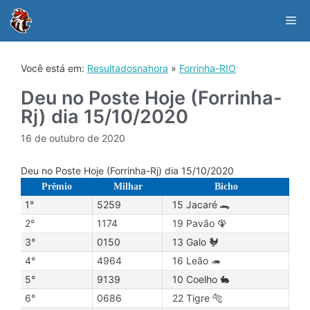
Skip
to
Me
content
Você está em:
Resultadosnahora
»
Forrinha-RIO
Deu no Poste Hoje (Forrinha-
Rj) dia 15/10/2020
16 de outubro de 2020
Deu no Poste Hoje (Forrinha-Rj) dia 15/10/2020
Prêmio
Milhar
Bicho
1°
5259
15 Jacaré 🐊
2°
1174
19 Pavão 🦚
3°
0150
13 Galo 🐓
4°
4964
16 Leão 🦔
5°
9139
10 Coelho 🐇
6°
0686
22 Tigre 🐅