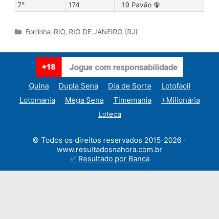
7°
174
19 Pavão 🦚
Categories
Forrinha-RIO
,
RIO DE JANEIRO (RJ)
Quina
Dupla Sena
Dia de Sorte
Lotofacil
Lotomania
Mega Sena
Timemania
+Milionária
Loteca
© Todos os direitos reservados 2015-2026 -
www.resultadosnahora.com.br
✅ Resultado por Banca