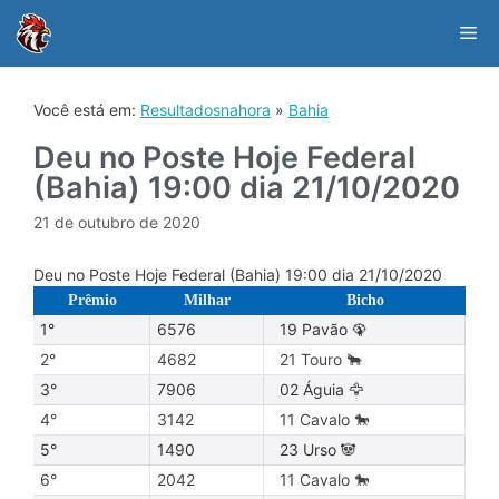
Skip
to
Me
content
Você está em:
Resultadosnahora
»
Bahia
Deu no Poste Hoje Federal
(Bahia) 19:00 dia 21/10/2020
21 de outubro de 2020
Deu no Poste Hoje Federal (Bahia) 19:00 dia 21/10/2020
Prêmio
Milhar
Bicho
1°
6576
19 Pavão 🦚
2°
4682
21 Touro 🐂
3°
7906
02 Águia 🦅
4°
3142
11 Cavalo 🐎
5°
1490
23 Urso 🐼
6°
2042
11 Cavalo 🐎