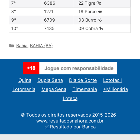
7°
6386
22 Tigre 🐅
8°
1271
18 Porco 🐖
9°
6709
03 Burro 🐴
10°
7435
09 Cobra 🐍
Categories
Bahia
,
BAHIA (BA)
Quina
Dupla Sena
Dia de Sorte
Lotofacil
Lotomania
Mega Sena
Timemania
+Milionária
Loteca
© Todos os direitos reservados 2015-2026 -
www.resultadosnahora.com.br
✅ Resultado por Banca