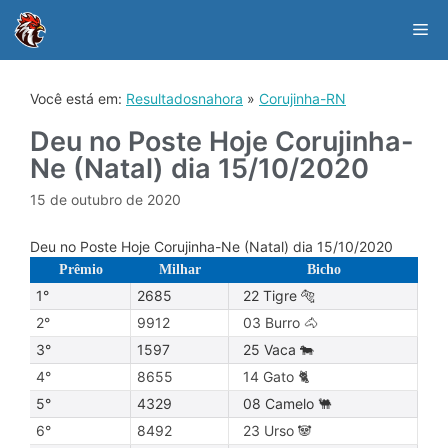
Skip
to
Me
content
Você está em:
Resultadosnahora
»
Corujinha-RN
Deu no Poste Hoje Corujinha-
Ne (Natal) dia 15/10/2020
15 de outubro de 2020
Deu no Poste Hoje Corujinha-Ne (Natal) dia 15/10/2020
Prêmio
Milhar
Bicho
1°
2685
22 Tigre 🐅
2°
9912
03 Burro 🐴
3°
1597
25 Vaca 🐄
4°
8655
14 Gato 🐈
5°
4329
08 Camelo 🐫
6°
8492
23 Urso 🐼