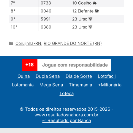
7°
0738
10 Coelho 🐇
8°
0046
12 Elefante 🐘
9°
5991
23 Urso 🐼
10°
6389
23 Urso 🐼
Categories
Corujinha-RN
,
RIO GRANDE DO NORTE (RN)
Quina
Dupla Sena
Dia de Sorte
Lotofacil
Lotomania
Mega Sena
Timemania
+Milionária
Loteca
© Todos os direitos reservados 2015-2026 -
www.resultadosnahora.com.br
✅ Resultado por Banca