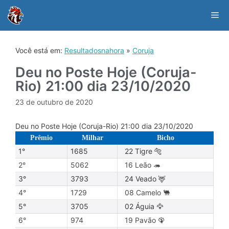
Skip
to
Me
content
Você está em:
Resultadosnahora
»
Coruja
Deu no Poste Hoje (Coruja-
Rio) 21:00 dia 23/10/2020
23 de outubro de 2020
Deu no Poste Hoje (Coruja-Rio) 21:00 dia 23/10/2020
Prêmio
Milhar
Bicho
1°
1685
22 Tigre 🐅
2°
5062
16 Leão 🦔
3°
3793
24 Veado 🦌
4°
1729
08 Camelo 🐫
5°
3705
02 Águia 🦅
6°
974
19 Pavão 🦚