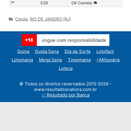
7°
529
08 Camelo 🐫
Categories
Coruja
,
RIO DE JANEIRO (RJ)
Quina
Dupla Sena
Dia de Sorte
Lotofacil
Lotomania
Mega Sena
Timemania
+Milionária
Loteca
© Todos os direitos reservados 2015-2026 -
www.resultadosnahora.com.br
✅ Resultado por Banca