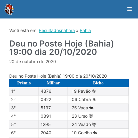
Skip
to
Me
content
Você está em:
Resultadosnahora
»
Bahia
Deu no Poste Hoje (Bahia)
19:00 dia 20/10/2020
20 de outubro de 2020
Deu no Poste Hoje (Bahia) 19:00 dia 20/10/2020
Prêmio
Milhar
Bicho
1°
4376
19 Pavão 🦚
2°
0922
06 Cabra 🐐
3°
5197
25 Vaca 🐄
4°
0891
23 Urso 🐼
5°
1295
24 Veado 🦌
6°
2040
10 Coelho 🐇