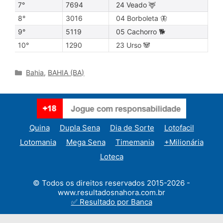
7°
7694
24 Veado 🦌
8°
3016
04 Borboleta 🦋
9°
5119
05 Cachorro 🐕
10°
1290
23 Urso 🐼
Categories
Bahia
,
BAHIA (BA)
Quina
Dupla Sena
Dia de Sorte
Lotofacil
Lotomania
Mega Sena
Timemania
+Milionária
Loteca
© Todos os direitos reservados 2015-2026 -
www.resultadosnahora.com.br
✅ Resultado por Banca