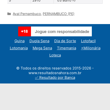
5°
2910
03 Burro 🐴
Categories
Aval Pernambuco
,
PERNAMBUCO (PE)
Quina
Dupla Sena
Dia de Sorte
Lotofacil
Lotomania
Mega Sena
Timemania
+Milionária
Loteca
© Todos os direitos reservados 2015-2026 -
www.resultadosnahora.com.br
✅ Resultado por Banca