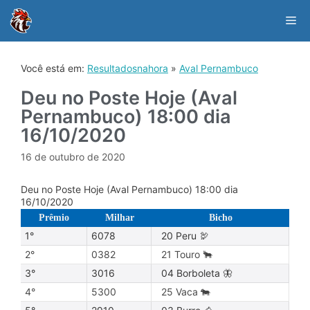
Skip
to
Me
content
Você está em:
Resultadosnahora
»
Aval Pernambuco
Deu no Poste Hoje (Aval
Pernambuco) 18:00 dia
16/10/2020
16 de outubro de 2020
Deu no Poste Hoje (Aval Pernambuco) 18:00 dia
16/10/2020
Prêmio
Milhar
Bicho
1°
6078
20 Peru 🦃
2°
0382
21 Touro 🐂
3°
3016
04 Borboleta 🦋
4°
5300
25 Vaca 🐄