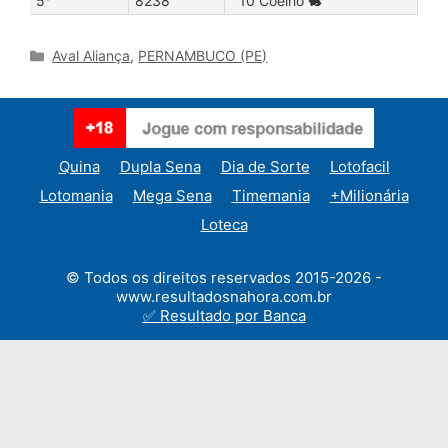
5°
8238
10 Coelho 🐇
Categories
Aval Aliança
,
PERNAMBUCO (PE)
Quina
Dupla Sena
Dia de Sorte
Lotofacil
Lotomania
Mega Sena
Timemania
+Milionária
Loteca
© Todos os direitos reservados 2015-2026 -
www.resultadosnahora.com.br
✅ Resultado por Banca