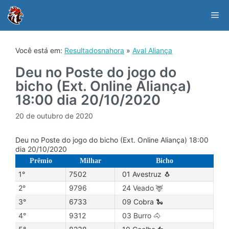
Skip
to
Me
content
Você está em:
Resultadosnahora
»
Aval Aliança
Deu no Poste do jogo do
bicho (Ext. Online Aliança)
18:00 dia 20/10/2020
20 de outubro de 2020
Deu no Poste do jogo do bicho (Ext. Online Aliança) 18:00
dia 20/10/2020
Prêmio
Milhar
Bicho
1°
7502
01 Avestruz 🐧
2°
9796
24 Veado 🦌
3°
6733
09 Cobra 🐍
4°
9312
03 Burro 🐴