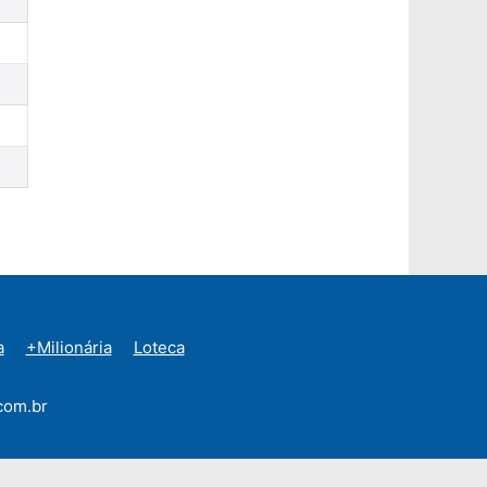
a
+Milionária
Loteca
com.br