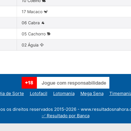
10 Coelho 🐇
17 Macaco 🐒
06 Cabra 🐐
05 Cachorro 🐕
02 Águia 🦅
ia de Sorte
Lotofacil
Lotomania
Mega Sena
Timemani
os os direitos reservados 2015-2026 - www.resultadosnahora.
✅ Resultado por Banca