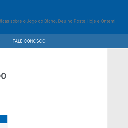
 dicas sobre o Jogo do Bicho, Deu no Poste Hoje e Ontem!
FALE CONOSCO
00