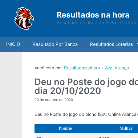
Skip
to
Resultados na hora
content
Resultado do Jogo do Bicho. Confira 
ÍNICIO
Resultado Por Banca
Resultados Loterias
Você está em:
Resultadosnahora
»
Aval Aliança
Deu no Poste do jogo do
dia 20/10/2020
20 de outubro de 2020
Deu no Poste do jogo do bicho (Ext. Online Aliança
Prêmio
Milhar