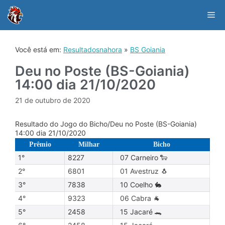
Skip
to
Me
content
Você está em:
Resultadosnahora
»
BS Goiania
Deu no Poste (BS-Goiania)
14:00 dia 21/10/2020
21 de outubro de 2020
Resultado do Jogo do Bicho/Deu no Poste (BS-Goiania)
14:00 dia 21/10/2020
Prêmio
Milhar
Bicho
1°
8227
07 Carneiro 🐑
2°
6801
01 Avestruz 🐧
3°
7838
10 Coelho 🐇
4°
9323
06 Cabra 🐐
5°
2458
15 Jacaré 🐊