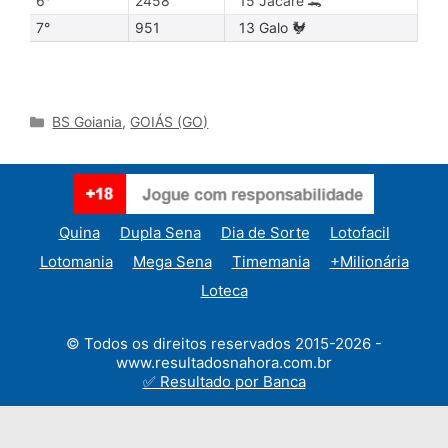
6°
2458
15 Jacaré 🐊
7°
951
13 Galo 🐓
Categories
BS Goiania
,
GOIÁS (GO)
Quina
Dupla Sena
Dia de Sorte
Lotofacil
Lotomania
Mega Sena
Timemania
+Milionária
Loteca
© Todos os direitos reservados 2015-2026 -
www.resultadosnahora.com.br
✅ Resultado por Banca