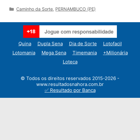
Categories
Caminho da Sorte
,
PERNAMBUCO (PE)
Quina
Dupla Sena
Dia de Sorte
Lotofacil
Lotomania
Mega Sena
Timemania
+Milionária
Loteca
© Todos os direitos reservados 2015-2026 -
www.resultadosnahora.com.br
✅ Resultado por Banca