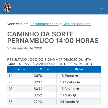
Skip
to
Me
content
Você está em:
Resultadosnahora
»
Caminho da Sorte
CAMINHO DA SORTE
PERNAMBUCO 14:00 HORAS
27 de agosto de 2020
RESULTADO JOGO DO BICHO – 27/08/2020 QUINTA
14:00 HORAS – (CAMINHO DA SORTE PERNAMBUCO
Prêmio
Milhar
Bicho
1°
3670
18 Porco 🐖
2°
0237
10 Coelho 🐇
3°
8044
11 Cavalo 🐎
4°
3752
13 Galo 🐓
5°
7293
24 Veado 🦌