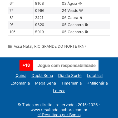
6°
9108
02 Águia 🦅
7°
0996
24 Veado 🦌
8°
2421
06 Cabra 🐐
9°
9620
05 Cachorro 🐕
10°
5019
05 Cachorro 🐕
Categories
Assu Natal
,
RIO GRANDE DO NORTE (RN)
Quina
Dupla Sena
Dia de Sorte
Lotofacil
Lotomania
Mega Sena
Timemania
+Milionária
Loteca
© Todos os direitos reservados 2015-2026 -
www.resultadosnahora.com.br
✅ Resultado por Banca