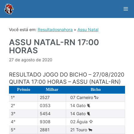
Skip
to
Me
content
Você está em:
Resultadosnahora
»
Assu Natal
ASSU NATAL-RN 17:00
HORAS
27 de agosto de 2020
RESULTADO JOGO DO BICHO – 27/08/2020
QUINTA 17:00 HORAS – ASSU (NATAL-RN)
Prêmio
Milhar
Bicho
1°
2527
07 Carneiro 🐑
2°
0353
14 Gato 🐈
3°
5454
14 Gato 🐈
4°
9308
02 Águia 🦅
5°
2881
21 Touro 🐂