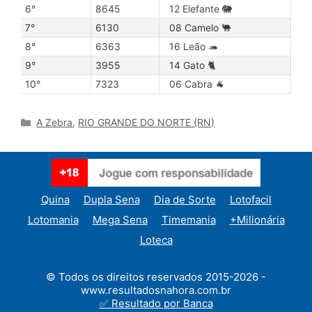
6°
8645
12 Elefante 🐘
7°
6130
08 Camelo 🐫
8°
6363
16 Leão 🦔
9°
3955
14 Gato 🐈
10°
7323
06 Cabra 🐐
Categories
A Zebra
,
RIO GRANDE DO NORTE (RN)
Quina
Dupla Sena
Dia de Sorte
Lotofacil
Lotomania
Mega Sena
Timemania
+Milionária
Loteca
© Todos os direitos reservados 2015-2026 -
www.resultadosnahora.com.br
✅ Resultado por Banca