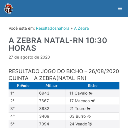
Skip
to
Me
content
Você está em:
Resultadosnahora
»
A Zebra
A ZEBRA NATAL-RN 10:30
HORAS
27 de agosto de 2020
RESULTADO JOGO DO BICHO – 26/08/2020
QUINTA – A ZEBRA(NATAL-RN)
Prêmio
Milhar
Bicho
1°
6943
11 Cavalo 🐎
2°
7667
17 Macaco 🐒
3°
3882
21 Touro 🐂
4°
3409
03 Burro 🐴
5°
7094
24 Veado 🦌