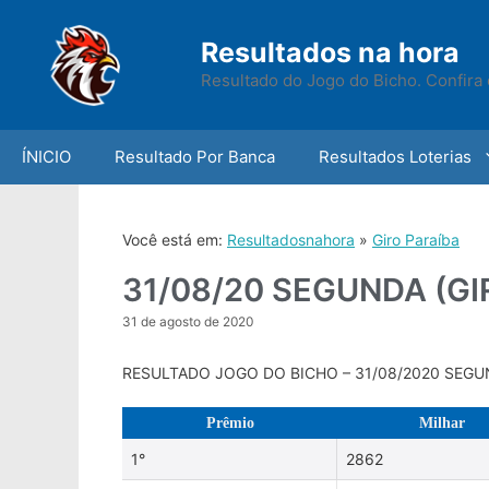
Skip
to
Resultados na hora
content
Resultado do Jogo do Bicho. Confira 
ÍNICIO
Resultado Por Banca
Resultados Loterias
Você está em:
Resultadosnahora
»
Giro Paraíba
31/08/20 SEGUNDA (GI
31 de agosto de 2020
RESULTADO JOGO DO BICHO – 31/08/2020 SEGUN
Prêmio
Milhar
1°
2862