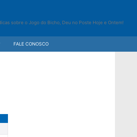
 dicas sobre o Jogo do Bicho, Deu no Poste Hoje e Ontem!
FALE CONOSCO