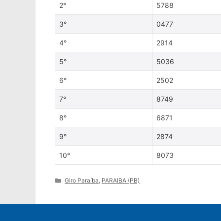
2°
5788
3°
0477
4°
2914
5°
5036
6°
2502
7°
8749
8°
6871
9°
2874
10°
8073
Categories
Giro Paraíba
,
PARAIBA (PB)