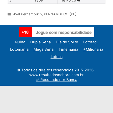
5°
1369
18 Porco 🐖
Categories
Aval Pernambuco
,
PERNAMBUCO (PE)
Quina
Dupla Sena
Dia de Sorte
Lotofacil
Lotomania
Mega Sena
Timemania
+Milionária
Loteca
© Todos os direitos reservados 2015-2026 -
www.resultadosnahora.com.br
✅ Resultado por Banca