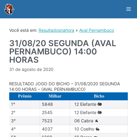
Skip
to
Me
content
Você está em:
Resultadosnahora
»
Aval Pernambuco
31/08/20 SEGUNDA (AVAL
PERNAMBUCO) 14:00
HORAS
31 de agosto de 2020
RESULTADO JOGO DO BICHO – 31/08/2020 SEGUNDA
14:00 HORAS – (AVAL PERNAMBUCO)
Prêmio
Milhar
Bicho
1°
5848
12 Elefante 🐘
2°
2545
12 Elefante 🐘
3°
7523
06 Cabra 🐐
4°
4037
10 Coelho 🐇