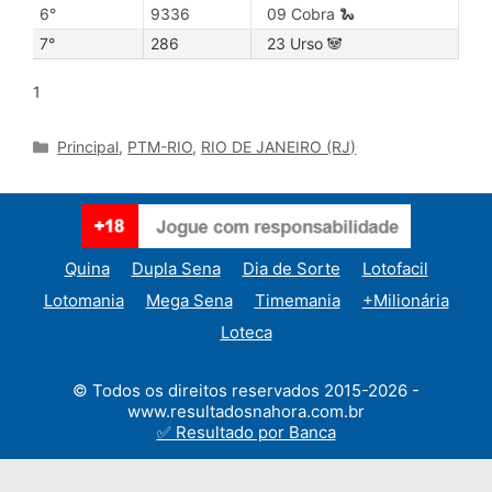
6°
9336
09 Cobra 🐍
7°
286
23 Urso 🐼
1
Categories
Principal
,
PTM-RIO
,
RIO DE JANEIRO (RJ)
Quina
Dupla Sena
Dia de Sorte
Lotofacil
Lotomania
Mega Sena
Timemania
+Milionária
Loteca
© Todos os direitos reservados 2015-2026 -
www.resultadosnahora.com.br
✅ Resultado por Banca