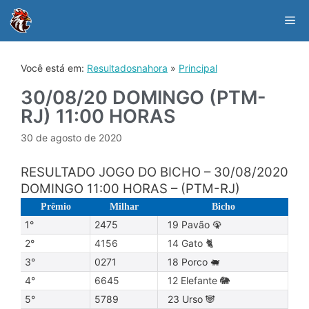
Skip
to
Me
content
Você está em:
Resultadosnahora
»
Principal
30/08/20 DOMINGO (PTM-
RJ) 11:00 HORAS
30 de agosto de 2020
RESULTADO JOGO DO BICHO – 30/08/2020
DOMINGO 11:00 HORAS – (PTM-RJ)
Prêmio
Milhar
Bicho
1°
2475
19 Pavão 🦚
2°
4156
14 Gato 🐈
3°
0271
18 Porco 🐖
4°
6645
12 Elefante 🐘
5°
5789
23 Urso 🐼