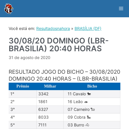
Skip
to
Me
content
Você está em:
Resultadosnahora
»
BRASÍLIA (DF)
30/08/20 DOMINGO (LBR-
BRASILIA) 20:40 HORAS
31 de agosto de 2020
RESULTADO JOGO DO BICHO – 30/08/2020
DOMINGO 20:40 HORAS – (LBR-BRASILIA)
Prêmio
Milhar
Bicho
1°
3342
11 Cavalo 🐎
2°
1861
16 Leão 🦔
3°
6327
07 Carneiro 🐑
4°
8033
09 Cobra 🐍
5°
7111
03 Burro 🐴