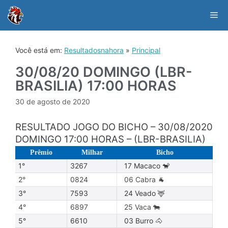
Skip
to
Me
content
Você está em:
Resultadosnahora
»
Principal
30/08/20 DOMINGO (LBR-
BRASILIA) 17:00 HORAS
30 de agosto de 2020
RESULTADO JOGO DO BICHO – 30/08/2020
DOMINGO 17:00 HORAS – (LBR-BRASILIA)
Prêmio
Milhar
Bicho
1°
3267
17 Macaco 🐒
2°
0824
06 Cabra 🐐
3°
7593
24 Veado 🦌
4°
6897
25 Vaca 🐄
5°
6610
03 Burro 🐴