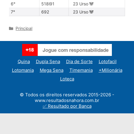
6°
518l91
23 Urso 🐼
7°
692
23 Urso 🐼
Categories
Principal
Quina
Dupla Sena
Dia de Sorte
Lotofacil
Lotomania
Mega Sena
Timemania
+Milionária
Loteca
© Todos os direitos reservados 2015-2026 -
www.resultadosnahora.com.br
✅ Resultado por Banca