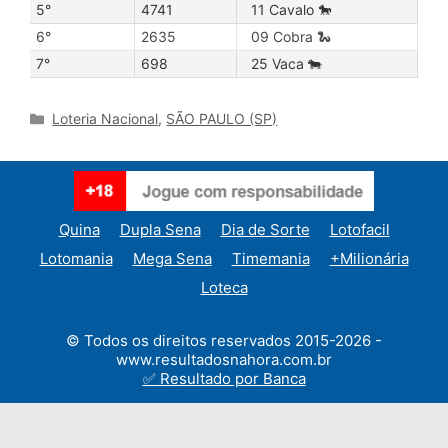
5°
4741
11 Cavalo 🐎
6°
2635
09 Cobra 🐍
7°
698
25 Vaca 🐄
Categories
Loteria Nacional
,
SÃO PAULO (SP)
Quina
Dupla Sena
Dia de Sorte
Lotofacil
Lotomania
Mega Sena
Timemania
+Milionária
Loteca
© Todos os direitos reservados 2015-2026 -
www.resultadosnahora.com.br
✅ Resultado por Banca