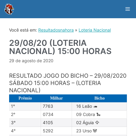
Skip
to
Me
content
Você está em:
Resultadosnahora
»
Loteria Nacional
29/08/20 (LOTERIA
NACIONAL) 15:00 HORAS
29 de agosto de 2020
RESULTADO JOGO DO BICHO – 29/08/2020
SÁBADO 15:00 HORAS – (LOTERIA
NACIONAL)
Prêmio
Milhar
Bicho
1°
7763
16 Leão 🦔
2°
0734
09 Cobra 🐍
3°
4105
02 Águia 🦅
4°
5292
23 Urso 🐼