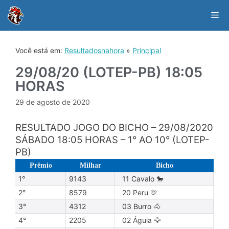
Skip
to
Me
content
Você está em:
Resultadosnahora
»
Principal
29/08/20 (LOTEP-PB) 18:05
HORAS
29 de agosto de 2020
RESULTADO JOGO DO BICHO – 29/08/2020
SÁBADO 18:05 HORAS – 1° AO 10° (LOTEP-
PB)
Prêmio
Milhar
Bicho
1°
9143
11 Cavalo 🐎
2°
8579
20 Peru 🦃
3°
4312
03 Burro 🐴
4°
2205
02 Águia 🦅