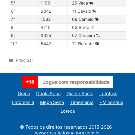
5°
1199
25 Vaca 🐄
6°
9842
11 Cavalo 🐎
7°
1532
08 Camelo 🐫
8°
4710
03 Burro 🐴
9°
3925
07 Carneiro 🐑
10°
5447
12 Elefante 🐘
Categories
Principal
Quina
Dupla Sena
Dia de Sorte
Lotofacil
Lotomania
Mega Sena
Timemania
+Milionária
Loteca
© Todos os direitos reservados 2015-2026 -
www.resultadosnahora.com.br