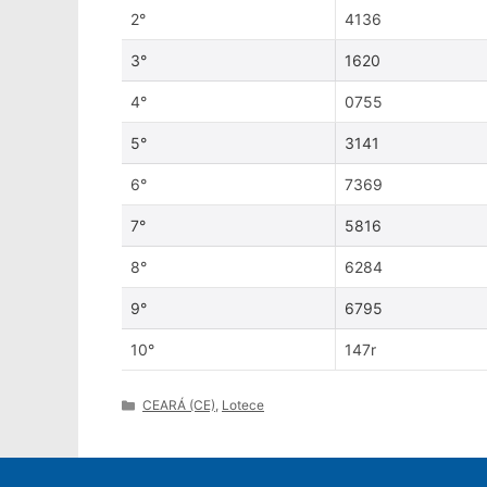
2°
4136
3°
1620
4°
0755
5°
3141
6°
7369
7°
5816
8°
6284
9°
6795
10°
147r
Categories
CEARÁ (CE)
,
Lotece