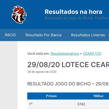
Skip
to
Resultados na hora
content
Resultado do Jogo do Bicho. Confira 
ÍNICIO
Resultado Por Banca
Resultados Loterias
Você está em:
Resultadosnahora
»
CEARÁ (CE)
29/08/20 LOTECE CEA
29 de agosto de 2020
RESULTADO JOGO DO BICHO – 29/08
Prêmio
Milhar
1°
3742