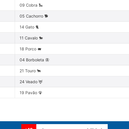
09 Cobra 🐍
05 Cachorro 🐕
14 Gato 🐈
11 Cavalo 🐎
18 Porco 🐖
04 Borboleta 🦋
21 Touro 🐂
24 Veado 🦌
19 Pavão 🦚