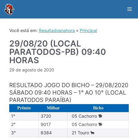
Skip
to
Me
content
Você está em:
Resultadosnahora
»
Principal
29/08/20 (LOCAL
PARATODOS-PB) 09:40
HORAS
29 de agosto de 2020
RESULTADO JOGO DO BICHO – 29/08/2020
SÁBADO 09:40 HORAS – 1° AO 10° (LOCAL
PARATODOS PARAÍBA)
Prêmio
Milhar
Bicho
1°
3720
05 Cachorro 🐕
2°
9017
05 Cachorro 🐕
3°
8384
21 Touro 🐂