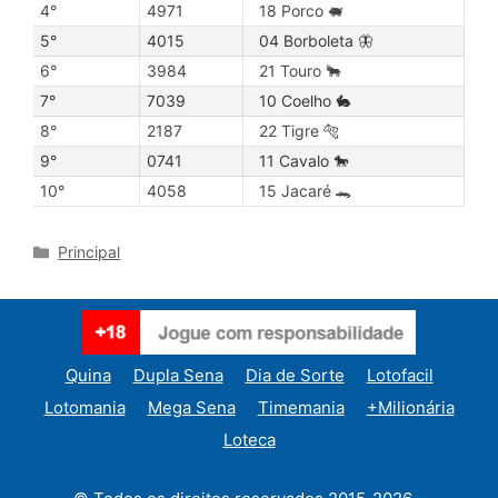
4°
4971
18 Porco 🐖
5°
4015
04 Borboleta 🦋
6°
3984
21 Touro 🐂
7°
7039
10 Coelho 🐇
8°
2187
22 Tigre 🐅
9°
0741
11 Cavalo 🐎
10°
4058
15 Jacaré 🐊
Categories
Principal
Quina
Dupla Sena
Dia de Sorte
Lotofacil
Lotomania
Mega Sena
Timemania
+Milionária
Loteca