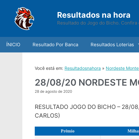
Skip
to
Resultados na hora
content
Resultado do Jogo do Bicho. Confira 
ÍNICIO
Resultado Por Banca
Resultados Loterias
Você está em:
Resultadosnahora
»
Nordeste Monte
28/08/20 NORDESTE M
28 de agosto de 2020
RESULTADO JOGO DO BICHO – 28/08
CARLOS)
Prêmio
Milha