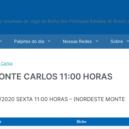
o resultado do Jogo do Bicho dos Principais Estados do Brasil,
Palpites do dia
Nossas Redes
Sobre
 Carlos
ONTE CARLOS 11:00 HORAS
/2020 SEXTA 11:00 HORAS – (NORDESTE MONTE
r
Bicho