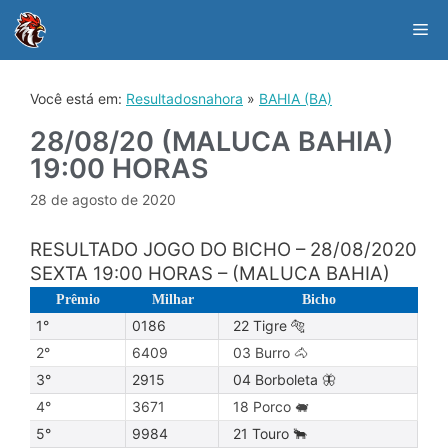
Skip
to
Me
content
Você está em:
Resultadosnahora
»
BAHIA (BA)
28/08/20 (MALUCA BAHIA)
19:00 HORAS
28 de agosto de 2020
RESULTADO JOGO DO BICHO – 28/08/2020
SEXTA 19:00 HORAS – (MALUCA BAHIA)
Prêmio
Milhar
Bicho
1°
0186
22 Tigre 🐅
2°
6409
03 Burro 🐴
3°
2915
04 Borboleta 🦋
4°
3671
18 Porco 🐖
5°
9984
21 Touro 🐂