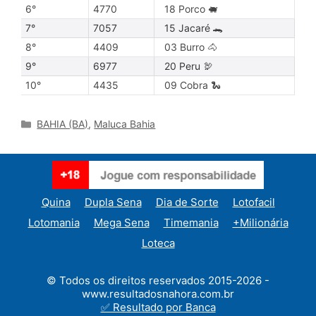
6°
4770
18 Porco 🐖
7°
7057
15 Jacaré 🐊
8°
4409
03 Burro 🐴
9°
6977
20 Peru 🦃
10°
4435
09 Cobra 🐍
Categories
BAHIA (BA)
,
Maluca Bahia
Quina
Dupla Sena
Dia de Sorte
Lotofacil
Lotomania
Mega Sena
Timemania
+Milionária
Loteca
© Todos os direitos reservados 2015-2026 -
www.resultadosnahora.com.br
✅ Resultado por Banca