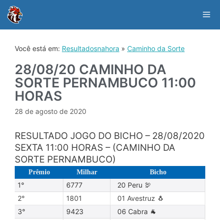
Skip
to
Me
content
Você está em:
Resultadosnahora
»
Caminho da Sorte
28/08/20 CAMINHO DA
SORTE PERNAMBUCO 11:00
HORAS
28 de agosto de 2020
RESULTADO JOGO DO BICHO – 28/08/2020
SEXTA 11:00 HORAS – (CAMINHO DA
SORTE PERNAMBUCO)
Prêmio
Milhar
Bicho
1°
6777
20 Peru 🦃
2°
1801
01 Avestruz 🐧
3°
9423
06 Cabra 🐐