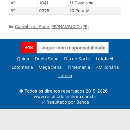
4°
1041
11 Cavalo 🐎
5°
9378
20 Peru 🦃
Categories
Caminho da Sorte
,
PERNAMBUCO (PE)
Quina
Dupla Sena
Dia de Sorte
Lotofacil
Lotomania
Mega Sena
Timemania
+Milionária
Loteca
© Todos os direitos reservados 2015-2026 -
www.resultadosnahora.com.br
✅ Resultado por Banca