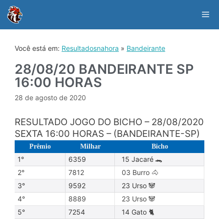
Skip
to
Me
content
Você está em:
Resultadosnahora
»
Bandeirante
28/08/20 BANDEIRANTE SP
16:00 HORAS
28 de agosto de 2020
RESULTADO JOGO DO BICHO – 28/08/2020
SEXTA 16:00 HORAS – (BANDEIRANTE-SP)
Prêmio
Milhar
Bicho
1°
6359
15 Jacaré 🐊
2°
7812
03 Burro 🐴
3°
9592
23 Urso 🐼
4°
8889
23 Urso 🐼
5°
7254
14 Gato 🐈