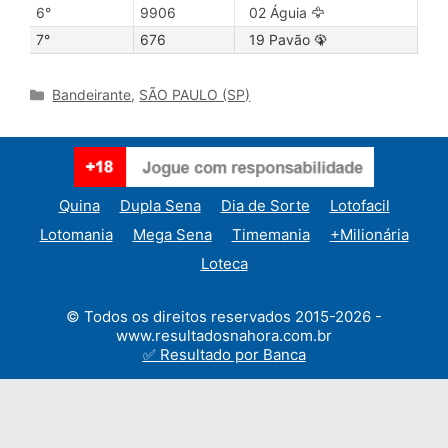
6°
9906
02 Águia 🦅
7°
676
19 Pavão 🦚
Categories
Bandeirante
,
SÃO PAULO (SP)
Quina
Dupla Sena
Dia de Sorte
Lotofacil
Lotomania
Mega Sena
Timemania
+Milionária
Loteca
© Todos os direitos reservados 2015-2026 -
www.resultadosnahora.com.br
✅ Resultado por Banca