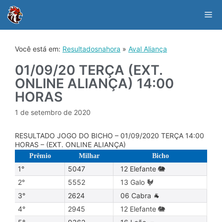
Skip
to
Me
content
Você está em:
Resultadosnahora
»
Aval Aliança
01/09/20 TERÇA (EXT.
ONLINE ALIANÇA) 14:00
HORAS
1 de setembro de 2020
RESULTADO JOGO DO BICHO – 01/09/2020 TERÇA 14:00
HORAS – (EXT. ONLINE ALIANÇA)
Prêmio
Milhar
Bicho
1°
5047
12 Elefante 🐘
2°
5552
13 Galo 🐓
3°
2624
06 Cabra 🐐
4°
2945
12 Elefante 🐘