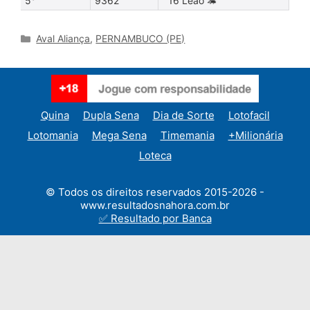
5°
9362
16 Leão 🦔
Categories
Aval Aliança
,
PERNAMBUCO (PE)
Quina
Dupla Sena
Dia de Sorte
Lotofacil
Lotomania
Mega Sena
Timemania
+Milionária
Loteca
© Todos os direitos reservados 2015-2026 -
www.resultadosnahora.com.br
✅ Resultado por Banca